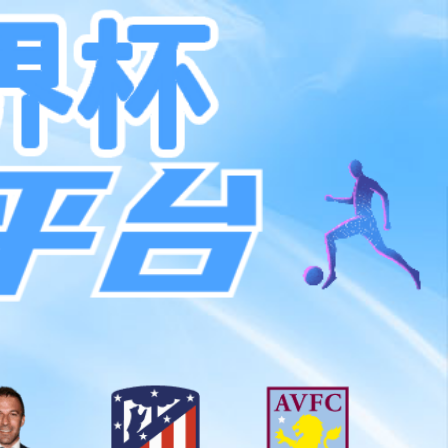
网站首页
在线留言
联系我们
全国销售热线
搜索
15307137366
频
新闻中心
客户案例
走进YY易游体育