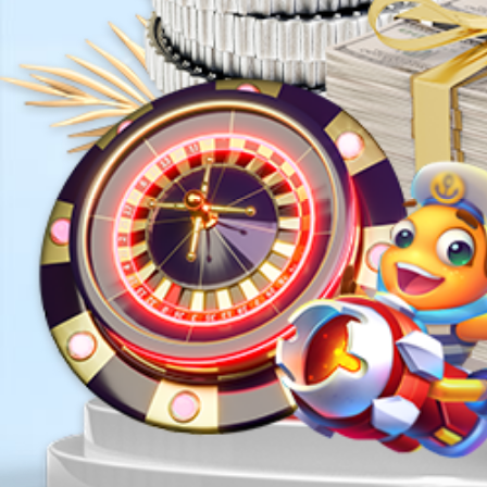
先从喝 洁净水 向喝 康健水 进级，很年夜水平上
提高了公共对于清水机的存眷度。奥维云网
（AVC）数据显示，2
金年会体育-家电与橱柜融合缺标准海尔就
制定标准
数据显示，今朝中国总体厨房市场范围达400亿
元摆布，跟着新兴厨房模式的发展，估计将开释