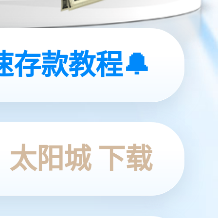
意。由于这项尺度标记着从此电冰箱进入了前置
家电的行列，也标记着冰箱