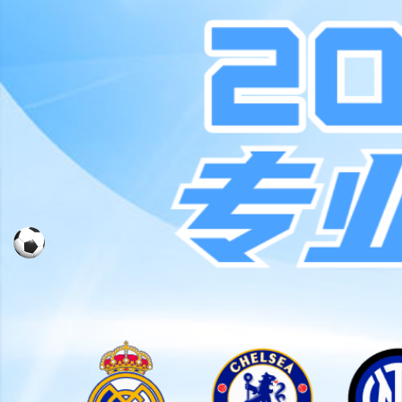
欢迎访问武汉YY易游体育科技有限公司官网
金属数控切割一
20余年数控等离子激
YY易游体育首页
光纤激光切割机
钢板数控