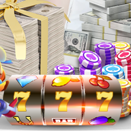
已往的一年，喜德瑞人用汗水作为燃料，点燃了
团队交融的熊熊火把；新的一年，仍将以步履为
指引，引出公司 2
金年会体育-海信洗衣机与红领全国首家联
合试点门店落成高端洗护尝试新玩法
2月26日，海信洗衣机联袂红领开启首家结合试
点门店，作为海信璀璨高端洗烘照顾护士套装的