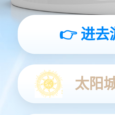
出千亿级市场需求。而与总体厨房市场火热的环
境差别，用户于家电与橱
<<
<
1
2
3
4
>
>>